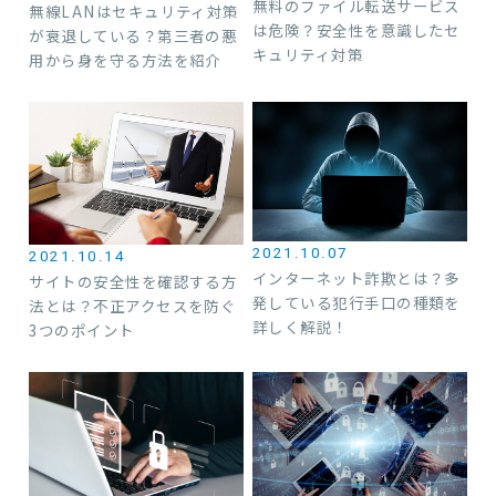
無料のファイル転送サービス
無線LANはセキュリティ対策
は危険？安全性を意識したセ
が衰退している？第三者の悪
キュリティ対策
用から身を守る方法を紹介
2021.10.07
2021.10.14
インターネット詐欺とは？多
サイトの安全性を確認する方
発している犯行手口の種類を
法とは？不正アクセスを防ぐ
詳しく解説！
3つのポイント