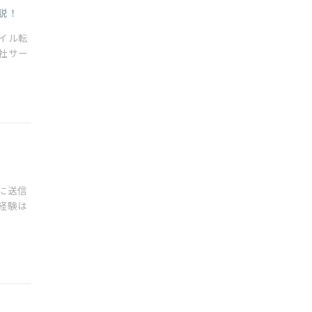
説！
イル転
社サー
に送信
経験は