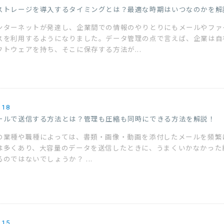
ストレージを導入するタイミングとは？最適な時期はいつなのかを解
ンターネットが発達し、企業間での情報のやりとりにもメールやファ
スを利用するようになりました。データ管理の点で言えば、企業は自
フトウェアを持ち、そこに保存する方法が...
.18
ールで送信する方法とは？管理も圧縮も同時にできる方法を解説！
の業種や職種によっては、書類・画像・動画を添付したメールを頻繁
は多くあり、大容量のデータを送信したときに、うまくいかなかった
のではないでしょうか？ ...
.15