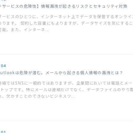
ドサービスの危険性】情報漏洩が起きるリスクとセキュリティ対策
サービスのひとつに、インターネット上でデータを保管するオンライ
あります。 契約した容量にもよりますが、データサイズを気にする
能。また、インターネ...
.04
やOutlookは危険が潜む。メールから起きる個人情報の漏洩とは？
連絡ではSNSに一般的ではありますが、企業間においては電話とメー
2トップです。特にメールは連絡だけでなく、データファイルのやり
れ、欠かすことのできないビジネスツ...
.01