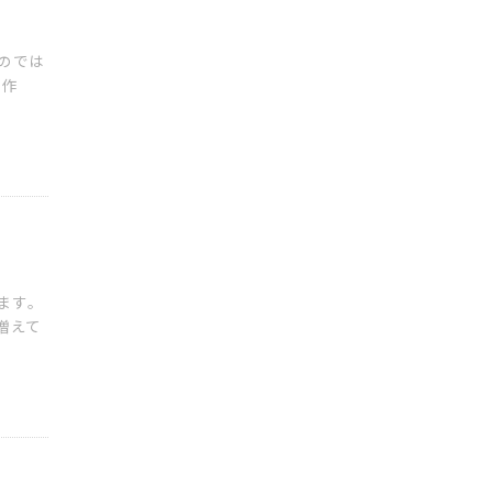
のでは
の作
ます。
増えて