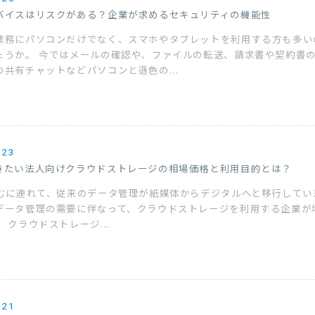
バイスはリスクがある？企業が求めるセキュリティの機能性
業務にパソコンだけでなく、スマホやタブレットを利用する方も多い
ょうか。 今ではメールの確認や、ファイルの転送、請求書や契約書
の共有チャットなどパソコンと遜色の...
.23
きたい法人向けクラウドストレージの相場価格と利用目的とは？
進むに連れて、従来のデータ管理が紙媒体からデジタルへと移行してい
データ管理の需要に伴なって、クラウドストレージを利用する企業が
 クラウドストレージ...
.21