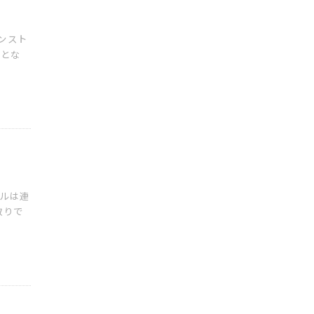
ンスト
ことな
ルは連
取りで