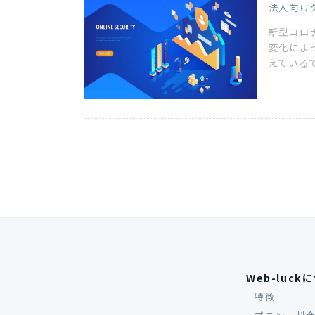
法人向け
新型コロ
変化によ
えているで
Web-luck
特徴