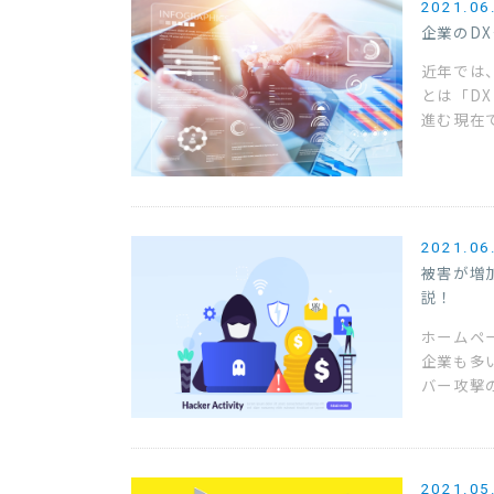
2021.06
企業のD
近年では
とは「D
進む現在で
2021.06
被害が増
説！
ホームペ
企業も多
バー攻撃
2021.05