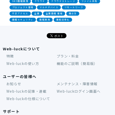
SNS情報漏洩
クラウド
クラウドストレージ
ファイル共有
プロジェクト管理
マルチデバイス
リモートワーク
不正アクセス
企業
企業情報 管理
働き方
情報セキュリティ
情報漏洩
業務効率化
Web-luckについて
特徴
プラン・料金
Web-luckの使い方
機能のご説明（簡易版）
ユーザーの皆様へ
お知らせ
メンテナンス・障害情報
Web-luckの記事・連載
Web-luckログイン画面へ
Web-luckの仕様について
サポート